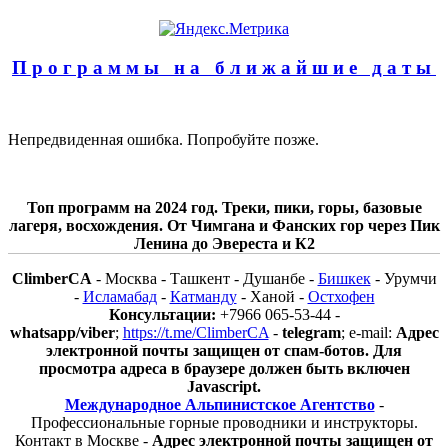
Программы на ближайшие даты
Непредвиденная ошибка. Попробуйте позже.
Топ программ на 2024 год. Треки, пики, горы, базовые
лагеря, восхождения. От Чимгана и Фанских гор через Пик
Ленина до Эвереста и К2
ClimberCA
- Москва - Ташкент - Душанбе -
Бишкек
- Урумчи
-
Исламабад
-
Катманду
- Ханой -
Остхофен
Консультации:
+7966 065-53-44 -
whatsapp/viber
;
https://t.me/ClimberCA
-
telegram
; e-mail:
Адрес
электронной почты защищен от спам-ботов. Для
просмотра адреса в браузере должен быть включен
Javascript.
Международное Альпинистское Агентство
-
Профессиональные горные проводники и инструкторы.
Контакт в Москве -
Адрес электронной почты защищен от