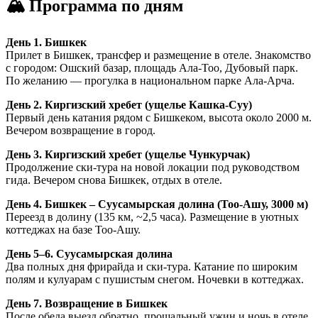
🏔 Программа по дням
День 1. Бишкек
Прилет в Бишкек, трансфер и размещение в отеле. Знакомство
с городом: Ошский базар, площадь Ала-Тоо, Дубовый парк.
По желанию — прогулка в национальном парке Ала-Арча.
День 2. Киргизский хребет (ущелье Кашка-Суу)
Первый день катания рядом с Бишкеком, высота около 2000 м.
Вечером возвращение в город.
День 3. Киргизский хребет (ущелье Чункурчак)
Продолжение ски-тура на новой локации под руководством
гида. Вечером снова Бишкек, отдых в отеле.
День 4. Бишкек – Суусамырская долина (Тоо-Ашу, 3000 м)
Переезд в долину (135 км, ~2,5 часа). Размещение в уютных
коттеджах на базе Тоо-Ашу.
День 5–6. Суусамырская долина
Два полных дня фрирайда и ски-тура. Катание по широким
полям и кулуарам с пушистым снегом. Ночевки в коттеджах.
День 7. Возвращение в Бишкек
После обеда выезд обратно, прощальный ужин и ночь в отеле.