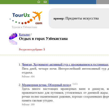
Предметы искусства
пример:
Туризм в Узбекистане
Каталог
/
Отдых в горах Узбекистана
Ресурсов в рубрике:
5
Чимган, Ходжикент активный тур с проживанием в гостиницах
Пять дней, четыре ночи. Интереснейший интенсивный тур д
отдыха.
Рейтинг: 404
+info
Мраморная речка. Обзорный поход
Здесь много настоящих мраморных ванн и джакузи, ко
привлекательно для путников, утомленных от дневной жары
речки полно окаменевших раковин, хорошо сохранивших фор
память сколько угодно.
Рейтинг: 399