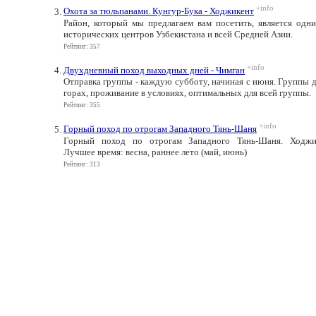
+info
Охота за тюльпанами. Кунгур-Бука - Ходжикент
Район, который мы предлагаем вам посетить, является одн
исторических центров Узбекистана и всей Средней Азии.
Рейтинг: 357
+info
Двухдневный поход выходных дней - Чимган
Отправка группы - каждую субботу, начиная с июня. Группы 
горах, проживание в условиях, оптимальных для всей группы.
Рейтинг: 355
+info
Горный поход по отрогам Западного Тянь-Шаня
Горный поход по отрогам Западного Тянь-Шаня. Ходжике
Лучшее время: весна, раннее лето (май, июнь)
Рейтинг: 313