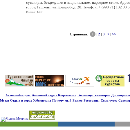
сувениры, безделушки в национальном, народном стиле. Адрес
город Ташкент, ул. Козиробод, 20. Телефон: + (998 71) 132 03 6
Рейтинг: 1492
Страницы
:
1
|
2
|
3
|
>
|
>>
Активный отдых
Активный отдых Кыргызстан
Гостиницы, санатории
Достопримеч
Музеи
Отдых в горах Узбекистана
Почему мы?
Разное
Рестораны
Семь чудес
Сувени