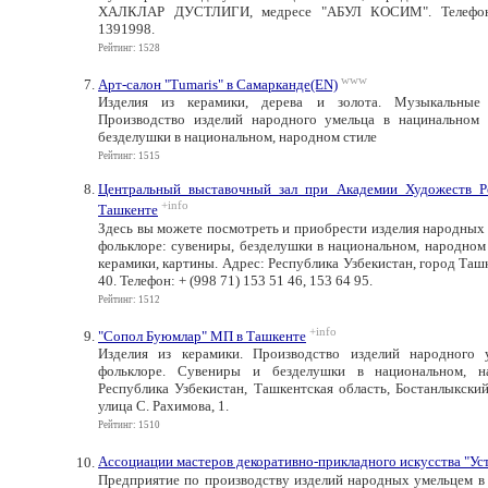
ХАЛКЛАР ДУСТЛИГИ, медресе "АБУЛ КОСИМ". Телефон:
1391998.
Рейтинг: 1528
www
Арт-салон "Tumaris" в Самарканде(EN)
Изделия из керамики, дерева и золота. Музыкальные 
Производство изделий народного умельца в нацинальном
безделушки в национальном, народном стиле
Рейтинг: 1515
Центральный выставочный зал при Академии Художеств Р
+info
Ташкенте
Здесь вы можете посмотреть и приобрести изделия народных
фольклоре: сувениры, безделушки в национальном, народном 
керамики, картины. Адрес: Республика Узбекистан, город Таш
40. Телефон: + (998 71) 153 51 46, 153 64 95.
Рейтинг: 1512
+info
"Сопол Буюмлар" МП в Ташкенте
Изделия из керамики. Производство изделий народного 
фольклоре. Сувениры и безделушки в национальном, н
Республика Узбекистан, Ташкентская область, Бостанлыкский
улица С. Рахимова, 1.
Рейтинг: 1510
Ассоциации мастеров декоративно-прикладного искусства "Ус
Предприятие по производству изделий народных умельцем в