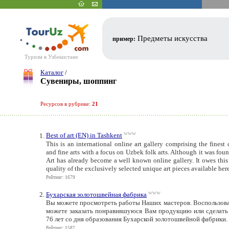
Предметы искусства
пример:
Туризм в Узбекистане
Каталог
/
Сувениры, шоппинг
Ресурсов в рубрике:
21
www
Best of art (EN) in Tashkent
This is an international online art gallery comprising the finest
and fine arts with a focus on Uzbek folk arts. Although it was foun
Art has already become a well known online gallery. It owes this
quality of the exclusively selected unique art pieces available here
Рейтинг: 1679
www
Бухарская золотошвейная фабрика
Вы можете просмотреть работы Наших мастеров. Воспользов
можете заказать понравившуюся Вам продукцию или сделать 
76 лет со дня образования Бухарской золотошвейной фабрики.
Рейтинг: 1587