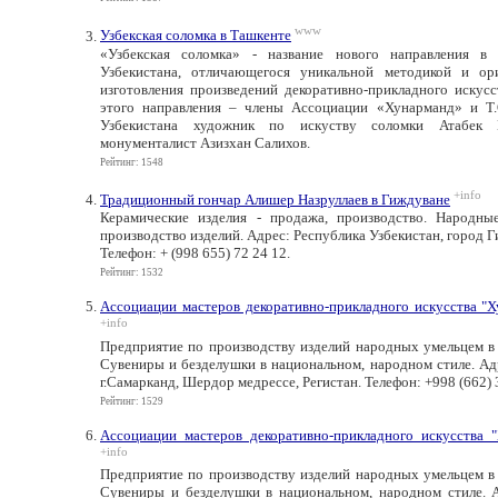
www
Узбекская соломка в Ташкенте
«Узбекская соломка» - название нового направления в 
Узбекистана, отличающегося уникальной методикой и ор
изготовления произведений декоративно-прикладного искус
этого направления – члены Ассоциации «Хунарманд» и Т
Узбекистана художник по искуству соломки Атабек
монументалист Азизхан Салихов.
Рейтинг: 1548
+info
Традиционный гончар Алишер Назруллаев в Гиждуване
Керамические изделия - продажа, производство. Народн
производство изделий. Адрес: Республика Узбекистан, город Г
Телефон: + (998 655) 72 24 12.
Рейтинг: 1532
Ассоциации мастеров декоративно-прикладного искусства "
+info
Предприятие по производству изделий народных умельцем в
Сувениры и безделушки в национальном, народном стиле. Адр
г.Самарканд, Шердор медрессе, Регистан. Телефон: +998 (662) 
Рейтинг: 1529
Ассоциации мастеров декоративно-прикладного искусства 
+info
Предприятие по производству изделий народных умельцем в
Сувениры и безделушки в национальном, народном стиле. А