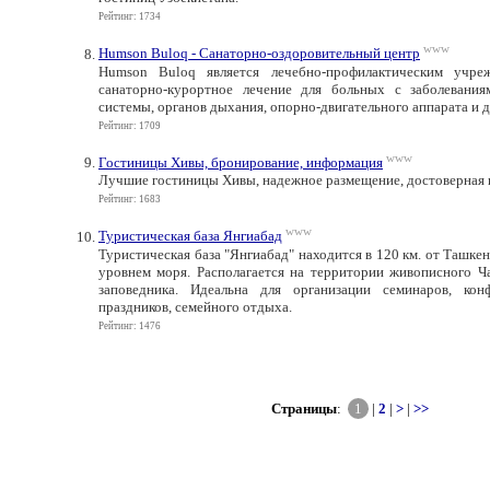
Рейтинг: 1734
www
Humson Buloq - Санаторно-оздоровительный центр
Humson Buloq является лечебно-профилактическим учре
санаторно-курортное лечение для больных с заболевания
системы, органов дыхания, опорно-двигательного аппарата и д
Рейтинг: 1709
www
Гостиницы Хивы, бронирование, информация
Лучшие гостиницы Хивы, надежное размещение, достоверная
Рейтинг: 1683
www
Туристическая база Янгиабад
Туристическая база "Янгиабад" находится в 120 км. от Ташкен
уровнем моря. Располагается на территории живописного Ч
заповедника. Идеальна для организации семинаров, кон
праздников, семейного отдыха.
Рейтинг: 1476
Страницы
:
1
|
2
|
>
|
>>