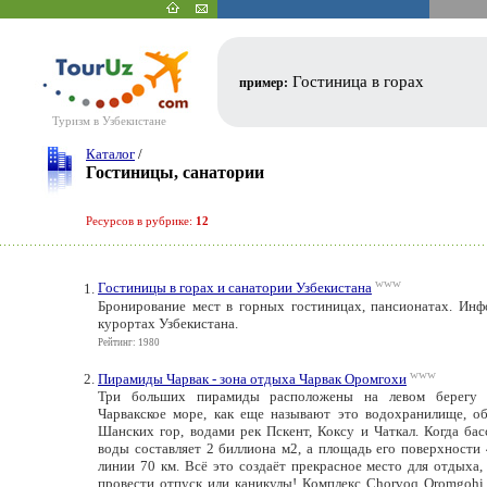
Гостиница в горах
пример:
Туризм в Узбекистане
Каталог
/
Гостиницы, санатории
Ресурсов в рубрике:
12
www
Гостиницы в горах и санатории Узбекистана
Бронирование мест в горных гостиницах, пансионатах. Инф
курортах Узбекистана.
Рейтинг: 1980
www
Пирамиды Чарвак - зона отдыха Чарвак Оромгохи
Три больших пирамиды расположены на левом берегу в
Чарвакское море, как еще называют это водохранилище, об
Шанских гор, водами рек Пскент, Коксу и Чаткал. Когда бас
воды составляет 2 биллиона м2, а площадь его поверхности 
линии 70 км. Всё это создаёт прекрасное место для отдыха,
провести отпуск или каникулы! Комплекс Chorvoq Oromgohi